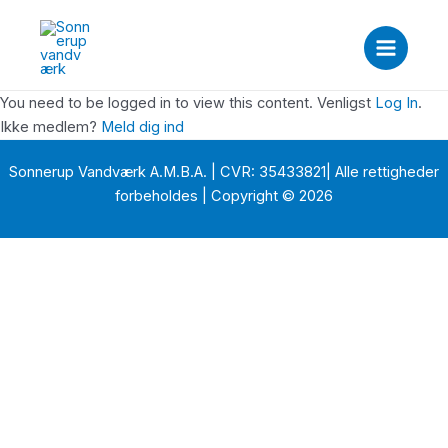
Gå
Main
til
Menu
indholdet
You need to be logged in to view this content. Venligst
Log In
.
Ikke medlem?
Meld dig ind
Sonnerup Vandværk A.M.B.A. | CVR: 35433821| Alle rettigheder
forbeholdes | Copyright © 2026