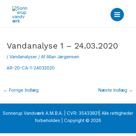
Gå
Post
Main
til
navigation
Menu
indholdet
Vandanalyse 1 – 24.03.2020
/
Vandanalyser
/ Af
Allan Jørgensen
AR-20-CA-1-24032020
←
Forrige Indlæg
Næste Indlæg
→
Sonnerup Vandværk A.M.B.A. | CVR: 35433821| Alle rettigheder
forbeholdes | Copyright © 2026