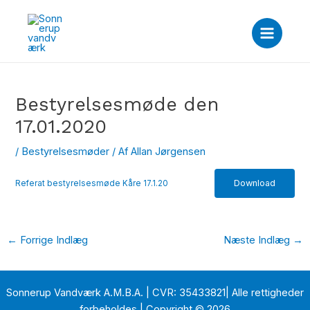
Gå
Post
Main
til
navigation
Menu
indholdet
Bestyrelsesmøde den
17.01.2020
/
Bestyrelsesmøder
/ Af
Allan Jørgensen
Download
Referat bestyrelsesmøde Kåre 17.1.20
←
Forrige Indlæg
Næste Indlæg
→
Sonnerup Vandværk A.M.B.A. | CVR: 35433821| Alle rettigheder
forbeholdes | Copyright © 2026